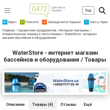
Укр
Ю
Юрист
П
Психолог
З
Заклади міста Черкаси
Т
Таксі у Черка
Главная
Справочник предприятий
Интернет-магазины
Климатическая техника и теплотехника
WaterStore - интернет
магазин бассейнов и оборудования
WaterStore - интернет магазин
бассейнов и оборудования / Товары
Описание
Товары (4)
Отзывы
Ещё