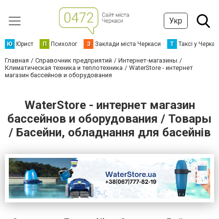
Укр
Ю
Юрист
П
Психолог
З
Заклади міста Черкаси
Т
Таксі у Черка
Главная
Справочник предприятий
Интернет-магазины
Климатическая техника и теплотехника
WaterStore - интернет
магазин бассейнов и оборудования
WaterStore - интернет магазин
бассейнов и оборудования / Товары
/ Басейни, обладнання для басейнів