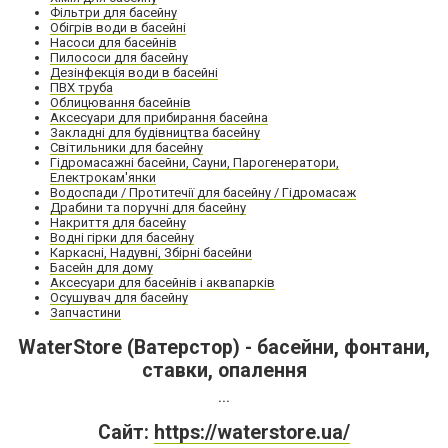
Фільтри для басейну
Обігрів води в басейні
Насоси для басейнів
Пилососи для басейну
Дезінфекція води в басейні
ПВХ труба
Облицювання басейнів
Аксесуари для прибирання басейна
Закладні для будівництва басейну
Світильники для басейну
Гідромасажні басейни, Сауни, Парогенератори,
Електрокам'янки
Водоспади / Протитечії для басейну / Гідромасаж
Драбини та поручні для басейну
Накриття для басейну
Водні гірки для басейну
Каркасні, Надувні, Збірні басейни
Басейн для дому
Аксесуари для басейнів і аквапарків
Осушувач для басейну
Запчастини
WaterStore (Ватерстор) - басейни, фонтани,
ставки, опалення
...
Сайт:
https://waterstore.ua/